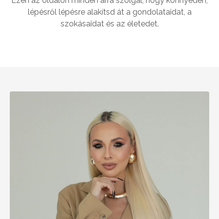
Ezen az oldalon minden arra szolgál, hogy könnyedén,
lépésről lépésre alakítsd át a gondolataidat, a
szokásaidat és az életedet.